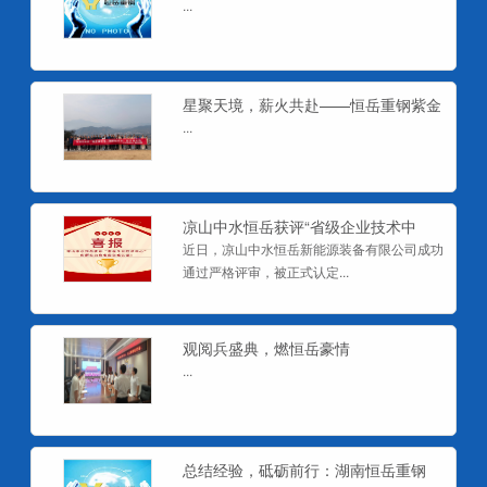
——恒岳重钢20
...
星聚天境，薪火共赴——恒岳重钢紫金
山团建
...
凉山中水恒岳获评“省级企业技术中
心”， 创新实力
近日，凉山中水恒岳新能源装备有限公司成功
通过严格评审，被正式认定...
观阅兵盛典，燃恒岳豪情
...
总结经验，砥砺前行：湖南恒岳重钢